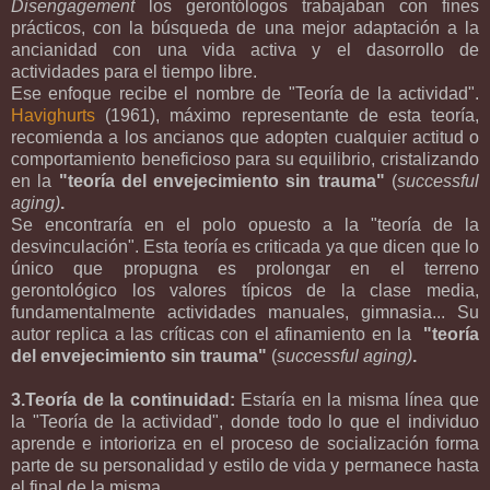
Disengagement
los gerontólogos trabajaban con fines
prácticos, con la búsqueda de una mejor adaptación a la
ancianidad con una vida activa y el dasorrollo de
actividades para el tiempo libre.
Ese enfoque recibe el nombre de "Teoría de la actividad".
Havighurts
(1961), máximo representante de esta teoría,
recomienda a los ancianos que adopten cualquier actitud o
comportamiento beneficioso para su equilibrio, cristalizando
en la
"teoría del envejecimiento sin trauma"
(
successful
aging)
.
Se encontraría en el polo opuesto a la "teoría de la
desvinculación". Esta teoría es criticada ya que dicen que lo
único que propugna es prolongar en el terreno
gerontológico los valores típicos de la clase media,
fundamentalmente actividades manuales, gimnasia... Su
autor replica a las críticas con el afinamiento en la
"teoría
del envejecimiento sin trauma"
(
successful aging)
.
3.Teoría de la continuidad:
Estaría en la misma línea que
la "Teoría de la actividad", donde todo lo que el individuo
aprende e intorioriza en el proceso de socialización forma
parte de su personalidad y estilo de vida y permanece hasta
el final de la misma.