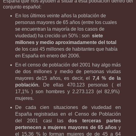
España que nos ayuden a situar a esta población dentro del
conjunto español:
En los últimos veinte años la población de
personas mayores de 65 años (entre los cuales
se encuentran la mayoría de los casos de
viudedad) ha crecido un 50% : son
siete
millones y medio aproximadamente del total
de los casi 45 millones de habitantes que había
en España en enero del 2006.
En el censo de población del 2001 hay algo más
de dos millones y medio de personas viudas
mayores de15 años, es decir, el
7,4 % de la
población.
De ellas 470.123 personas ( el
17,1% ) son hombres y 2.273.123 (el 82,9%)
mujeres.
De cada cien situaciones de viudedad en
España registradas en el Censo de Población
del 2001 casi las
dos terceras partes
pertenecen a mujeres mayores de 65 años
y
el 15,36 % lo forman mujeres de de 45 a 64