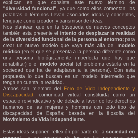
explican en que consiste este nuevo término de
"diversidad funcional",
ya que como ellos comentan, las
palabras o términos llevan asociados ideas y conceptos,
lenguaje como creador y transmisor de ideas.
Nos plantean que en la búsqueda de nuevos conceptos
también esta presente el
intento de desplazar la realidad
de la diversidad funcional de la persona al entorno;
para
crear un nuevo modelo que vaya más alla del
modelo
médico
(en el que se presenta a la persona diferente como
una persona biológicamente imperfecta que hay que
rehabilitar) o el
modelo social
(el problema estaría en la
sociedad que ha de adaptarse a la persona). Con esta
propuesta lo que buscan es un modelo intermedio que
tenga en cuenta la realidad.
Ambos son miembro del
Foro de Vida Independiente y
Discapacidad,
comunidad virtual constituida como un
espacio reivindicativo y de debate a favor de los derechos
humanos de las mujeres y hombres con todo tipo de
discapacidad de España; basada en la filosofía del
Movimiento de Vida Independiente.
Éstas ideas suponen reflexión por parte de la
sociedad en
general
y en concreto de los de las personas que