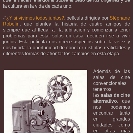
que le hacen reflexionar sobre el peso de los orígenes y de
la cultura en la vida de cada uno.
-"
¿Y si vivimos todos juntos?
, película dirigida por
Stéphane
Robelin
, que plantea la historia de cuatro amigos de
siempre que al llegar a la jubilación y comenzar a tener
problemas para estar solos en casa, deciden irse a vivir
juntos. Esta película nos ofrece aspectos sobre la vejez y
nos brinda la oportunidad de conocer distintas realidades y
diferentes formas de afrontar los cambios en esta etapa.
Además de las
salas de cine
convencionales
tenemos
las
salas de cine
alternativo
, que
nos podemos
encontrar tanto
en grandes
ciudades como
en otras más