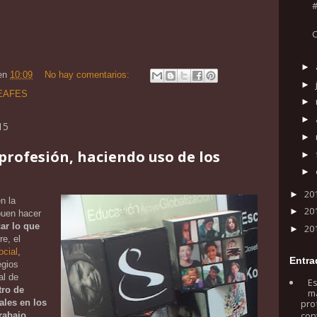
►
en
10:09
No hay comentarios:
►
EAFES
►
►
15
►
rofesión, haciendo uso de los
►
►
20
►
n la
20
►
buen hacer
ar lo que
20
►
re, el
ocial
,
Entra
egios
al de
Es
tro de
má
pro
les en los
con
rabajo