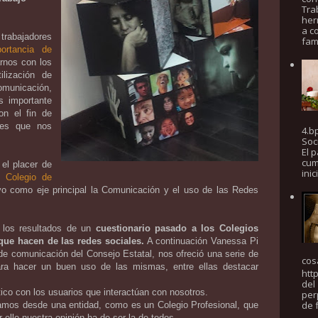
Tra
her
a c
trabajadores
fam
portancia de
arnos con los
lización de
omunicación,
es importante
on el fin de
ades que nos
4.b
Soc
El 
cum
 el placer de
inic
el
Colegio de
vo como eje principal la Comunicación y el uso de las Redes
 los resultados de un
cuestionario pasado a los Colegios
que hacen de las redes sociales.
A continuación Vanessa Pi
e comunicación del Consejo Estatal, nos ofreció una serie de
cosa
ra hacer un buen uso de las mismas, entre ellas destacar
htt
del
ico con los usuarios que interactúan con nosotros.
per
de f
mos desde una entidad, como es un Colegio Profesional, que
 ello nuestra opinión ha de ser la de todos.