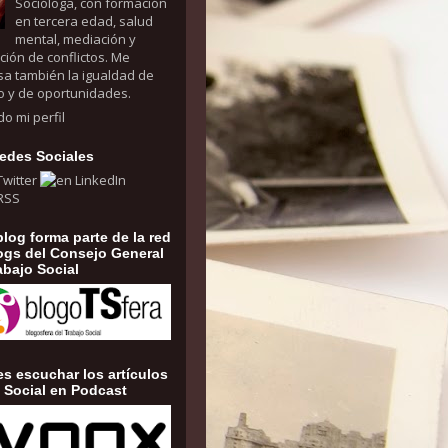
Socióloga, con formación
en tercera edad, salud
mental, mediación y
ción de conflictos. Me
sa también la igualdad de
o y de oportunidades.
do mi perfil
edes Sociales
blog forma parte de la red
ogs del Consejo General
abajo Social
s escuchar los artículos
 Social en Podcast