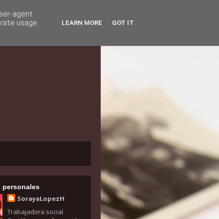
user-agent
erate usage
LEARN MORE
GOT IT
 personales
SorayaLopezH
Trabajadora social.