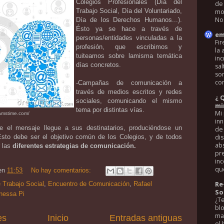
Colegios Profesionales (Día del
de
Trabajo Social, Día del Voluntariado,
mo
No 
Día de los Derechos Humanos...).
Ésto ya se hace a través de
em
personas/entidades vinculadas a la
Fi
profesión, que escribimos y
la 
tuiteamos sobre lamisma temática
inc
días concretos.
sal
son
con
-Campañas de comunicación a
través de medios escritos y redes
¿ 
sociales, comunicando el mismo
mi
tema por distintas vías.
Mi 
eamstime.com/
in
ue el mensaje llegue a sus destinatarios, produciéndose un
de 
di
Ésto debe ser el objetivo común de los Colegios, y de todos
ab
r las
diferentes estrategias de comunicación.
pr
in
que
en
11:53
No hay comentarios:
Re
 Trabajo Social
,
Encuentro de Comunicación
,
Rafael
So
nessa Pi
¿Te
blo
ma
es
Inicio
Entradas antiguas
el 