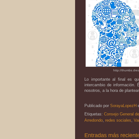
http://thumbs.dr
Lo importante al final es q
intercambio de información. 
nosotros, a la hora de plantea
Publicado por
SorayaLopezH
Etiquetas:
Consejo General de
Arredondo
,
redes sociales
,
Va
Entradas más recient