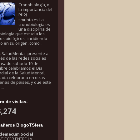
Cronobiología, o
la importancia del
reloj
smuhta.es La
cronobiología es
una disciplina de
fisiología que estudia los
mos biológicos , incidiendo
to en su origen, como...
aSaludMental, presente a
vés de las redes sociales
pasado sábado 10 de
ubre celebramos el Día
dial de la Salud Mental,
nada celebrada en otras
enas de países, y que este
...
o de visitas:
,274
añeros BlogoTSfera
demecum Social
VEJECER ENTRE LA