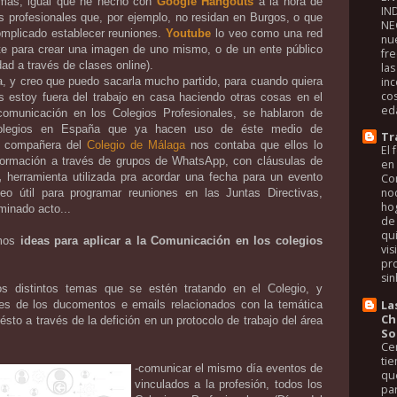
 más, igual que he hecho con
Google Hangouts
a la hora de
IN
s profesionales que, por ejemplo, no residan en Burgos, o que
NE
mplicado establecer reuniones.
Youtube
lo veo como una red
nue
te para crear una imagen de uno mismo, o de un ente público
fr
dad a través de clases online).
la
in
ba, y creo que puedo sacarla mucho partido, para cuando quiera
co
s estoy fuera del trabajo en casa haciendo otras cosas en el
eda
comunicación en los Colegios Profesionales, se hablaron de
 Colegios en España que ya hacen uso de éste medio de
Tr
la compañera del
Colegio de Málaga
nos contaba que ellos lo
El
información a través de grupos de WhatsApp, con cláusulas de
en
,
herramienta utilizada pra acordar una fecha para un evento
Co
noc
veo útil para programar reuniones en las Juntas Directivas,
ho
minado acto...
de 
qui
imos
ideas para aplicar a la Comunicación en los colegios
vis
pr
sin
os distintos temas que se estén tratando en el Colegio, y
La
nes de los ducomentos e emails relacionados con la temática
Ch
ésto a través de la defición en un protocolo de trabajo del área
So
Ce
tie
-comunicar el mismo día eventos de
que
vinculados a la profesión, todos los
par