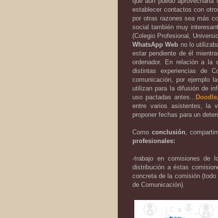
que aún puedo aprovecharla
establecer contactos con otro
por otras razones sea más co
social también muy interesan
(Colegio Profesional, Universi
WhatsApp Web
no lo utiliza
estar pendiente de él mientra
ordenador. En relación a la 
distintas experiencias de
comunicación, por ejemplo 
utilizan para la difusión de 
uso pactadas antes...
Doodle
entre varios asistentes, la 
proponer fechas para un deter
Como
conclusión
, compart
profesionales:
-trabajo en comisiones de l
distribución a éstas comisio
concreta de la comisión (todo 
de Comunicación).