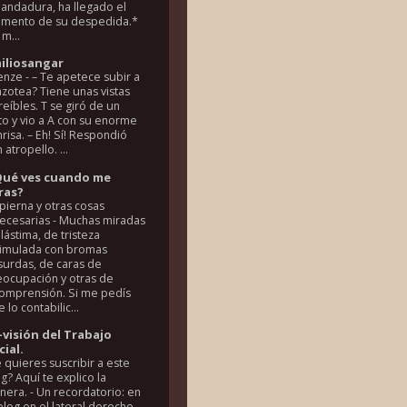
 andadura, ha llegado el
mento de su despedida.*
m...
iliosangar
renze
-
– Te apetece subir a
azotea? Tiene unas vistas
reíbles. T se giró de un
to y vio a A con su enorme
risa. – Eh! Sí! Respondió
 atropello. ...
Qué ves cuando me
ras?
pierna y otras cosas
necesarias
-
Muchas miradas
lástima, de tristeza
simulada con bromas
surdas, de caras de
eocupación y otras de
comprensión. Si me pedís
 lo contabilic...
-visión del Trabajo
cial.
 quieres suscribir a este
g? Aquí te explico la
nera.
-
Un recordatorio: en
blog en el lateral derecho