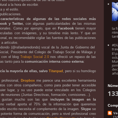
ural a la hora de escribir.
a y el estilo.
 publicaciones.
s
características de algunas de las redes sociales más
ook y Twitter,
con algunas particularidades de las mismas
la 
sionales. Como por ejemplo, que en
Facebook
tienen mayor
rit
inculadas con imágenes, y su timeline más lento. Y que en
tan
ional, es recomendable vigilar las fuentes de las publicaciones
 a artículos.
#Dí
redondo (@rafaelarredondo) vocal de la Junta de Gobierno del
tra
ocial, Presidente del Colegio de Trabajo Social de Málaga y
El 
 con el blog
Trabajo Social 2.0
nos ofreció un repaso de las
oct
Mun
tas tanto para la
comunicación interna como externa
:
jor
dec
cía la mayoría de ellas, salvo
Titanpad
, pero si su homólogo
año 
 profesional,
Dropbox
me parece una excelente herramienta
ntos con otros compañeros, como para poder tener accesible
Númer
uier lugar, y su uso puede estar vinculado en los Colegios
133
 de reuniones (Juntas Directivas, formación, comisiones...).
me gustan mucho son las que
incluyen la imagen en la
 no verbal aporta el 75% de la información que queremos
Comp
 medio escrito necesita el complemento de la imagen.
Skype
se
Va
potente forma de comunicación, pero a nivel profesional creo
EN