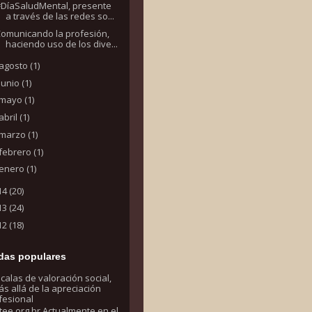
#DíaSaludMental, presente
a través de las redes so...
Comunicando la profesión,
haciendo uso de los dive...
agosto
(1)
junio
(1)
mayo
(1)
abril
(1)
marzo
(1)
febrero
(1)
enero
(1)
14
(20)
13
(24)
12
(18)
das populares
calas de valoración social,
s allá de la apreciación
fesional
tee.org.br Actualmente en el