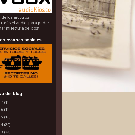
l de los artículos
rarás el audio, para poder
ar mi lectura del post
los recortes sociales
vo del blog
17
(1)
16
(1)
15
(10)
14
(20)
13
(24)