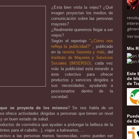
¿Esta bien vista la vejez? ¿Qué
imagen proyectan los medios de
resolu
comunicación sobre las personas
intere
mayores?
géner
¿Realmente queremos llegar a ser
viejos?
Ver to
Según el reportaje
"¿Cómo nos
refleja la publicidad?"
, publicado
Mis R
en la
revista Sesenta y más
, del
Instituto de Mayores y Servicios
Sociales (IMSERSO),
cada vez
más la publicidad está mirando a
Este 
éste colectivo para ofrecer
de bl
productos y servicios dirigidos a
de Tr
sus necesidades, ayudando a
posicionarlos dentro de la
sociedad.
que se proyecta de los mismos
? Se nos habla de un
se ofrece actividades dirigidas a personas que tienen un nivel
Puede
o y un buen estado de salud.
de En
roductos de cosmética que ayudan a prolongar la belleza de la
ntes para el cabello...), viajes a balnearios, ...
lectivo a las personas menos favorecidas, como pueden ser