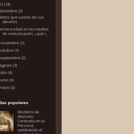
12
(18)
diciembre
(2)
ietos que cuidan de sus
abuelos
Tercera edad en los medios
de comunicación, ¿qué i...
noviembre
(1)
octubre
(1)
septiembre
(2)
agosto
(3)
julio
(4)
junio
(3)
mayo
(2)
das populares
Modelos de
Atención
Centrada en la
Persona,
cambiando el