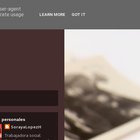
user-agent
erate usage
LEARN MORE
GOT IT
 personales
SorayaLopezH
Trabajadora social.