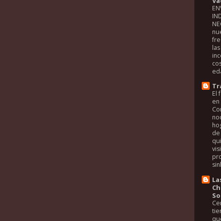
Va
EN
IN
NE
nue
fr
la
in
co
eda
Tr
El
en
Co
noc
ho
de 
qui
vis
pr
sin
La
Ch
So
Ce
tie
que