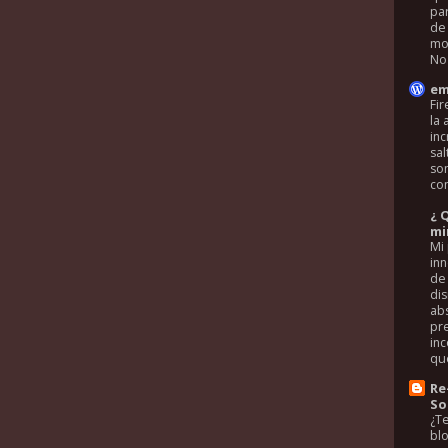
par
de
mo
No 
em
Fi
la 
inc
sal
son
con
¿ 
mi
Mi 
in
de 
di
ab
pr
in
que
Re
So
¿Te
blo