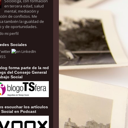
Socióloga, con formación
en tercera edad, salud
mental, mediación y
ción de conflictos. Me
sa también la igualdad de
o y de oportunidades.
do mi perfil
edes Sociales
blog forma parte de la red
ogs del Consejo General
abajo Social
s escuchar los artículos
 Social en Podcast