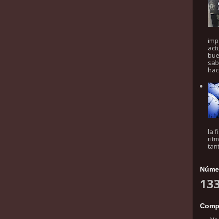
imp
act
bue
sab
hac
la 
rit
tan
Númer
133
Comp