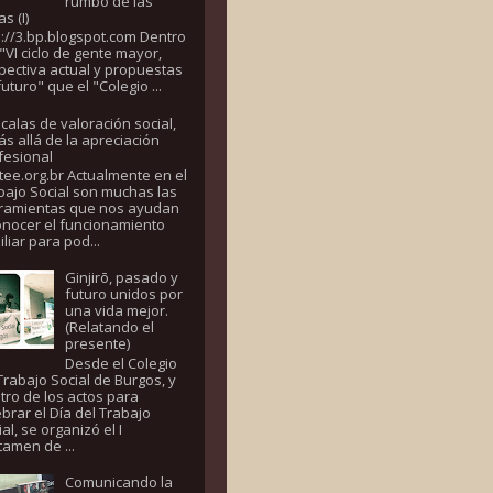
rumbo de las
s (I)
p://3.bp.blogspot.com Dentro
 "VI ciclo de gente mayor,
pectiva actual y propuestas
uturo" que el "Colegio ...
calas de valoración social,
s allá de la apreciación
fesional
tee.org.br Actualmente en el
bajo Social son muchas las
ramientas que nos ayudan
onocer el funcionamiento
iliar para pod...
Ginjirō, pasado y
futuro unidos por
una vida mejor.
(Relatando el
presente)
Desde el Colegio
Trabajo Social de Burgos, y
tro de los actos para
ebrar el Día del Trabajo
al, se organizó el I
tamen de ...
Comunicando la