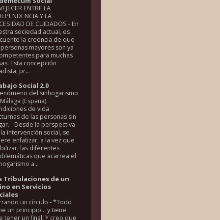
demecum Social
VEJECER ENTRE LA
DEPENDENCIA Y LA
CESIDAD DE CUIDADOS
-
En
stra sociedad actual, es
ecuente la creencia de que
s personas mayores son ya
competentes para muchas
sas. Esta concepción
dista, pr...
abajo Social 2.0
 fenómeno del sinhogarismo
 Málaga (España).
ndiciones de vida
turnas de las personas sin
gar.
-
Desde la perspectiva
la intervención social, se
ere enfatizar, a la vez que
ibilizar, las diferentes
oblemáticas que acarrea el
hogarismo a...
s Tribulaciones de un
ino en Servicios
ciales
rrando un círculo
-
*Todo
ne un principio… y tiene
 tener un final. Y creo que