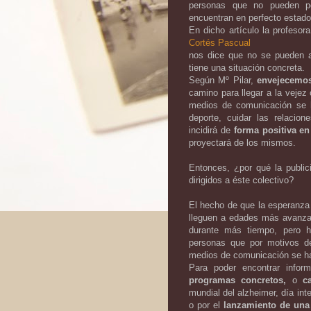
personas que no pueden pe
encuentran en perfecto estado
En dicho artículo la profesora
Cortés Pascual
nos dice que no se pueden a
tiene una situación concreta.
Según Mº Pilar,
envejecemo
camino para llegar a la vejez 
medios de comunicación se ha
deporte, cuidar las relacion
incidirá de
forma positiva en
proyectará de los mismos.
Entonces, ¿por qué la publi
dirigidos a éste colectivo?
El hecho de que la esperanz
lleguen a edades más avanzad
durante más tiempo, pero ha
personas que por motivos de
medios de comunicación se hac
Para poder encontrar infor
programas concretos,
o
c
mundial del alzheimer, día int
o por el
lanzamiento de una