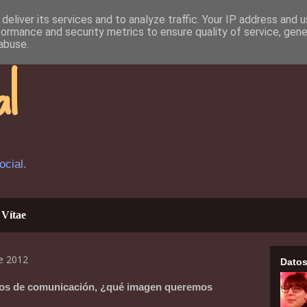
deliver its services and to analyze traffic. Your IP address and 
formance and security metrics to ensure quality of service, gen
abuse.
al
cial.
 Vítae
e 2012
Datos
ios de comunicación, ¿qué imagen queremos