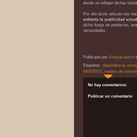
donde se reflejen dichas histo
Por ello dicho artículo nos ha
enfrenta la publicidad actu
dicha franja de población, un
necesidades.
Publicado por
SorayaLopezH
Etiquetas:
dependencia
,
envej
IMSERSO
,
medios de comuni
No hay comentarios:
Publicar un comentario