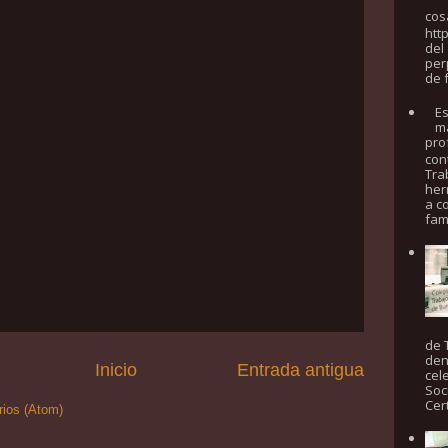
cosa
htt
del
per
de f
Es
má
pro
con
Tra
her
a c
fam
de 
den
Inicio
Entrada antigua
cel
Soci
Cer
rios (Atom)