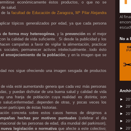
rmitirse económicamente éstos productos, o que no se
 de salud.
 de la
facultad de Educación de Zaragoza
,
Mª Pilar Alejandra
Al fina
encont
plicar tópicos generalizados por edad, ya que cada persona
escuch
s de forma muy hetereogénea
, y la
prevención
es el mejor
No a 
con la calidad de vida suficiente. Si desde la publicidad y los
cen campañas a favor de vigilar la alimentación, practicar
es sociales, permanecer activos intelectualmente...todo ésto
 el envejeciemiento de la población
, y en la imagen que se
cidad nos sigue ofreciendo una imagen sesgada de productos
a de vida esté aumentando genera que cada vez más personas
Archi
as, y puedan disfrutar de una buena salud y calidad de vida
y una franja de población cuya realidad es distinta; son
20
►
 salud,enfermedad...dependen de otras, y pocas veces los
20
►
en partícipes de éstas historias.
mación concreta sobre estos casos hemos de dirigirnos a
20
►
ampañas hechas por motivos puntuales
(celebrar el día
20
►
ernacional de las personas de edad, día mundial del parkinson),
20
►
 nueva legislación o normativa
que afecte a este colectivo;