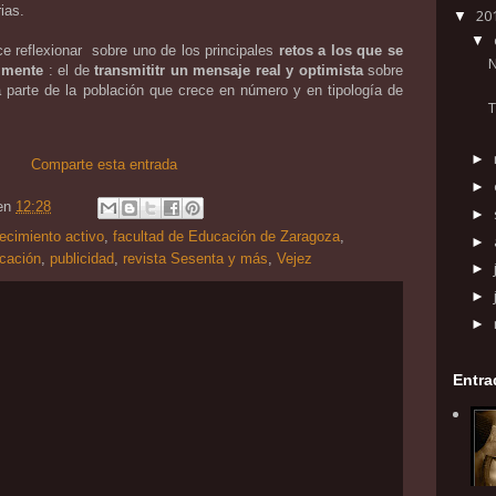
rias.
20
▼
▼
ce reflexionar sobre uno de los principales
retos a los que se
N
almente
: el de
transmititr un mensaje real y optimista
sobre
a parte de la población que crece en número y en tipología de
►
Comparte esta entrada
►
en
12:28
►
ecimiento activo
,
facultad de Educación de Zaragoza
,
►
cación
,
publicidad
,
revista Sesenta y más
,
Vejez
►
►
►
Entra