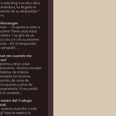
a este blog, tras diez años
 andadura, ha llegado el
mento de su despedida.*
m...
iliosangar
renze
-
– Te apetece subir a
azotea? Tiene unas vistas
reíbles. T se giró de un
to y vio a A con su enorme
risa. – Eh! Sí! Respondió
 atropello. ...
Qué ves cuando me
ras?
pierna y otras cosas
necesarias
-
Muchas miradas
lástima, de tristeza
simulada con bromas
surdas, de caras de
eocupación y otras de
comprensión. Si me pedís
 lo contabilic...
-visión del Trabajo
cial.
 quieres suscribir a este
g? Aquí te explico la