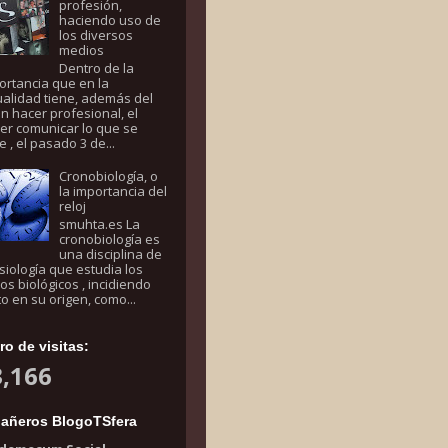
profesión,
haciendo uso de
los diversos
medios
Dentro de la
ortancia que en la
ualidad tiene, además del
n hacer profesional, el
er comunicar lo que se
e , el pasado 3 de...
Cronobiología, o
la importancia del
reloj
smuhta.es La
cronobiología es
una disciplina de
fisiología que estudia los
mos biológicos , incidiendo
to en su origen, como...
o de visitas:
,166
añeros BlogoTSfera